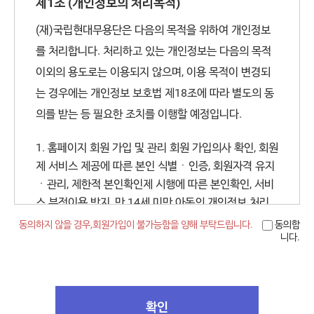
제1조 (개인정보의 처리목적)
니다.
(재)국립현대무용단은 다음의 목적을 위하여 개인정보
를 처리합니다. 처리하고 있는 개인정보는 다음의 목적
제3조(회원 가입)
이외의 용도로는 이용되지 않으며, 이용 목적이 변경되
① 이용자가 되고자 하는 자는 “국립현대무용단”이 정한
는 경우에는 개인정보 보호법 제18조에 따라 별도의 동
가입 양식에 따라 회원정보를 기입하고 “등록하기” 단추
의를 받는 등 필요한 조치를 이행할 예정입니다.
를 누르는 방법으로 회원 가입을 신청합니다.
② “국립현대무용단”은 제1항과 같이 회원으로 가입할
1. 홈페이지 회원 가입 및 관리 회원 가입의사 확인, 회원
것을 신청한 자가 다음 각 호에 해당하지 않는 한 신청한
제 서비스 제공에 따른 본인 식별ㆍ인증, 회원자격 유지
자를 회원으로 등록합니다.
ㆍ관리, 제한적 본인확인제 시행에 따른 본인확인, 서비
1. 가입신청자가 본 약관 제6조 제3항에 의하여 이전
스 부정이용 방지, 만 14세 미만 아동의 개인정보 처리
시 법정대리인의 동의여부 확인, 각종 고지ㆍ통지, 고충
에 회원자격을 상실한 적이 있는 경우. 다만 제6조 제
동의하지 않을 경우,
회원가입이 불가능함을 양해 부탁드립니다.
동의합
니다.
처리 등을 목적으로 개인정보를 처리합니다.
3항에 의한 회원자격 상실 후 3년이 경과한 자로서
2. 서비스 제공 및 요금 결제 후원회원 및 유료회원 가입
“국립현대무용단”의 회원재가입 승낙을 얻은 경우에
을 위한 연회비 결제, 기타 프로그램 이용비 결제, 티켓
는 예외로 합니다.
배부, 후원회원 관리 시 본인 확인을 목적으로 개인정보
2. 등록 내용에 허위, 기재누락, 오기가 있는 경우
확인
를 처리합니다.