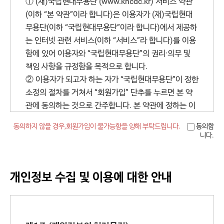
① (재)국립현대무용단 (www.kncdc.kr) 서비스 약관
(이하 “본 약관”이라 합니다)은 이용자가 (재)국립현대
무용단(이하 “국립현대무용단”이라 합니다)에서 제공하
는 인터넷 관련 서비스(이하 “서비스”라 합니다)를 이용
함에 있어 이용자와 “국립현대무용단”의 권리·의무 및
책임 사항을 규정함을 목적으로 합니다.
② 이용자가 되고자 하는 자가 “국립현대무용단”이 정한
소정의 절차를 거쳐서 “회원가입” 단추를 누르면 본 약
관에 동의하는 것으로 간주합니다. 본 약관에 정하는 이
외의 이용자와 “국립현대무용단”의 권리, 의무 및 책임
동의하지 않을 경우,
회원가입이 불가능함을 양해 부탁드립니다.
동의합
사항에 관해서는 전기통신사업법 기타 대한민국의 관련
니다.
법령과 상관습에 의합니다.
제2조(이용자의 정의)
개인정보 수집 및 이용에 대한 안내
① 이용자”란 “국립현대무용단” 홈페이지에 접속하여
본 약관에 따라 “국립현대무용단” 회원으로 가입하여
“국립현대무용단”이 제공하는 서비스를 받는 자를 말합